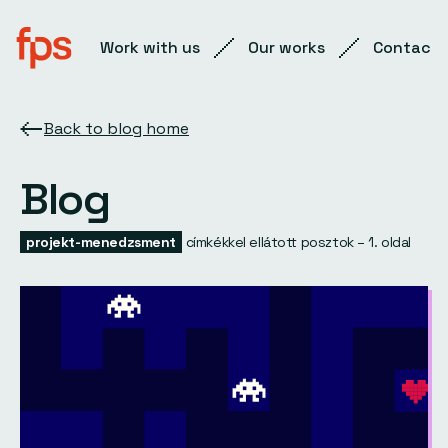
Work with us
Our works
Contact
Back to blog home
Blog
projekt-menedzsment
címkékkel ellátott posztok – 1. oldal