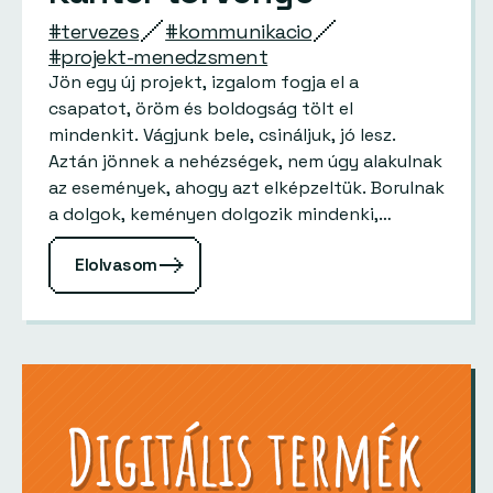
#tervezes
#kommunikacio
#projekt-menedzsment
Jön egy új projekt, izgalom fogja el a
csapatot, öröm és boldogság tölt el
mindenkit. Vágjunk bele, csináljuk, jó lesz.
Aztán jönnek a nehézségek, nem úgy alakulnak
az események, ahogy azt elképzeltük. Borulnak
a dolgok, keményen dolgozik mindenki,
egyszerűen nem látszik, hogy valamikor is…
Elolvasom