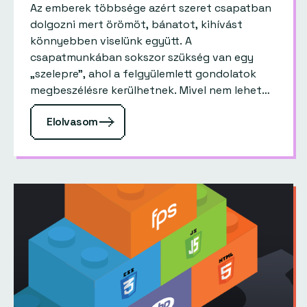
Az emberek többsége azért szeret csapatban
dolgozni mert örömöt, bánatot, kihívást
könnyebben viselünk együtt. A
csapatmunkában sokszor szükség van egy
„szelepre”, ahol a felgyülemlett gondolatok
megbeszélésre kerülhetnek. Mivel nem lehet
mindig csapatépítő jellegű sörözésekre járni,
Elolvasom
sokszor formálisabb módját kell, hogy
válasszuk: retrospective-eket tartunk.…