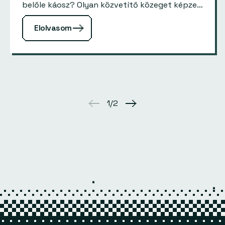
belőle káosz? Olyan közvetítő közeget képzelj
el, ami totális összhangot teremt ahhoz, hogy
Elolvasom
a…
1/2