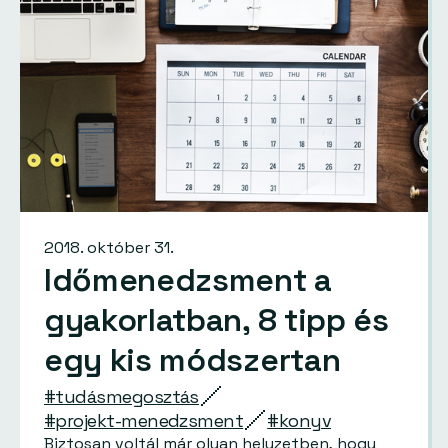
2018. október 31.
Időmenedzsment a
gyakorlatban, 8 tipp és
egy kis módszertan
#tudásmegosztás
#projekt-menedzsment
#konyv
Biztosan voltál már olyan helyzetben, hogy