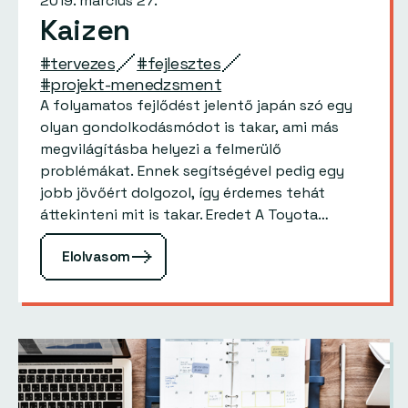
2019. március 27.
Kaizen
#tervezes
#fejlesztes
#projekt-menedzsment
A folyamatos fejlődést jelentő japán szó egy
olyan gondolkodásmódot is takar, ami más
megvilágításba helyezi a felmerülő
problémákat. Ennek segítségével pedig egy
jobb jövőért dolgozol, így érdemes tehát
áttekinteni mit is takar. Eredet A Toyota
autógyártása nem volt jó helyzetben az 1940-
Elolvasom
es és…