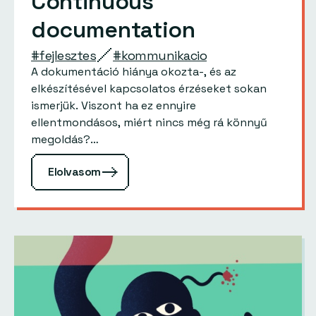
Continuous
documentation
#fejlesztes
#kommunikacio
A dokumentáció hiánya okozta-, és az
elkészítésével kapcsolatos érzéseket sokan
ismerjük. Viszont ha ez ennyire
ellentmondásos, miért nincs még rá könnyű
megoldás?…
Elolvasom