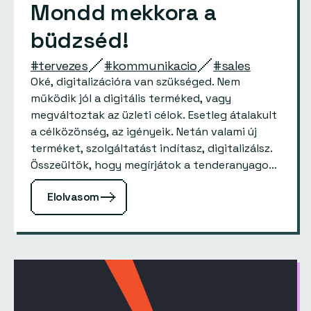
Mondd mekkora a
büdzséd!
#tervezes
#kommunikacio
#sales
Oké, digitalizációra van szükséged. Nem
működik jól a digitális terméked, vagy
megváltoztak az üzleti célok. Esetleg átalakult
a célközönség, az igényeik. Netán valami új
terméket, szolgáltatást indítasz, digitalizálsz.
Összeültök, hogy megírjátok a tenderanyagot.
Ha házon belül nincs szakértőtök, akkor a
Elolvasom
tender kiíráshoz érdemes bevonni…