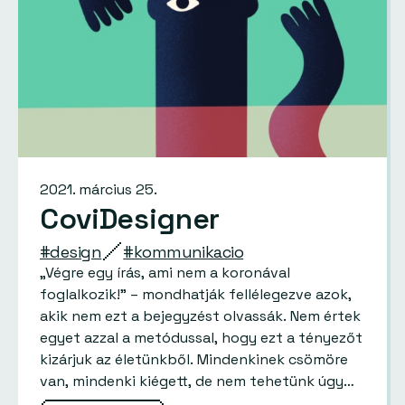
2021. március 25.
CoviDesigner
#design
#kommunikacio
„Végre egy írás, ami nem a koronával
foglalkozik!” – mondhatják fellélegezve azok,
akik nem ezt a bejegyzést olvassák. Nem értek
egyet azzal a metódussal, hogy ezt a tényezőt
kizárjuk az életünkből. Mindenkinek csömöre
van, mindenki kiégett, de nem tehetünk úgy
mintha nem lenne. Olyan ez,…