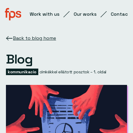
Work with us
Our works
Contact
Back to blog home
Blog
kommunikacio
címkékkel ellátott posztok – 1. oldal