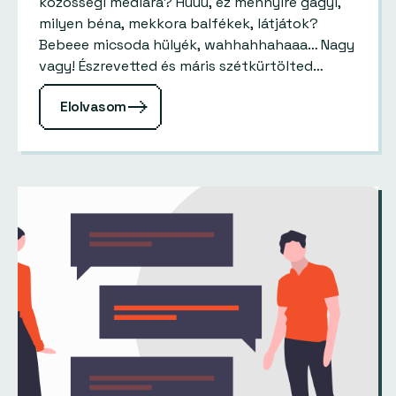
közösségi médiára? Húúú, ez mennyire gagyi,
milyen béna, mekkora balfékek, látjátok?
Bebeee micsoda hülyék, wahhahhahaaa… Nagy
vagy! Észrevetted és máris szétkürtölted
mindenfelé, jönnek a lájkok, együtt nevetnek…
Elolvasom