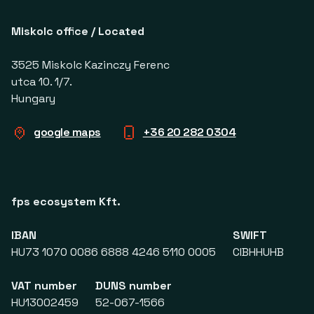
Miskolc office / Located
3525 Miskolc Kazinczy Ferenc
utca 10. 1/7.
Hungary
google maps
+36 20 282 0304
fps ecosystem Kft.
IBAN
SWIFT
HU73 1070 0086 6888 4246 5110 0005
CIBHHUHB
VAT number
DUNS number
HU13002459
52-067-1566