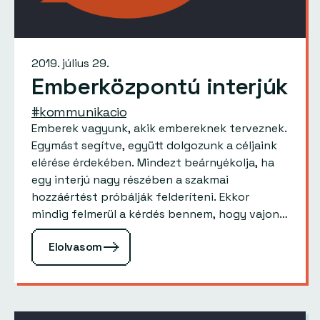
2019. július 29.
Emberközpontú interjúk
#kommunikacio
Emberek vagyunk, akik embereknek terveznek.
Egymást segítve, együtt dolgozunk a céljaink
elérése érdekében. Mindezt beárnyékolja, ha
egy interjú nagy részében a szakmai
hozzáértést próbálják felderíteni. Ekkor
mindig felmerül a kérdés bennem, hogy vajon
tényleg kíváncsiak a jelöltre vagy csak egy
Elolvasom
erőforrásra van szükség? Kétség…