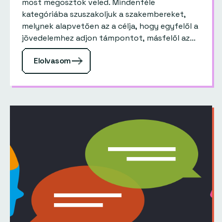
most megosztok veled. Mindenféle
kategóriába szuszakoljuk a szakembereket,
melynek alapvetően az a célja, hogy egyfelől a
jövedelemhez adjon támpontot, másfelől az
egyén a saját tudásszintjét meg tudja
Elolvasom
határozni, és persze mindezeken…