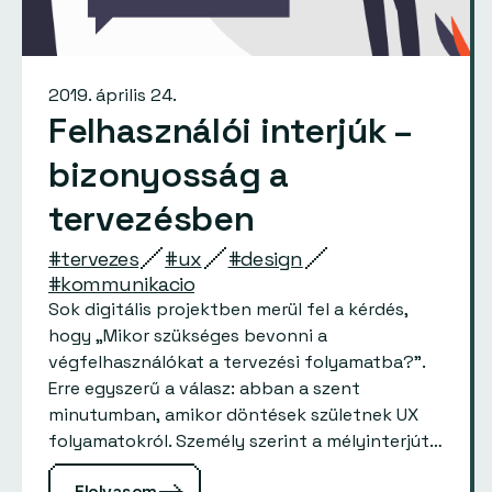
2019. április 24.
Felhasználói interjúk –
bizonyosság a
tervezésben
#tervezes
#ux
#design
#kommunikacio
Sok digitális projektben merül fel a kérdés,
hogy „Mikor szükséges bevonni a
végfelhasználókat a tervezési folyamatba?”.
Erre egyszerű a válasz: abban a szent
minutumban, amikor döntések születnek UX
folyamatokról. Személy szerint a mélyinterjút
a követelményelezmés vagy tervezés abban a
Elolvasom