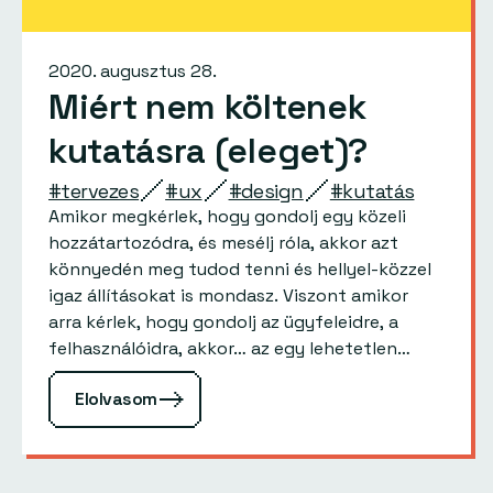
2020. augusztus 28.
Miért nem költenek
kutatásra (eleget)?
#tervezes
#ux
#design
#kutatás
Amikor megkérlek, hogy gondolj egy közeli
hozzátartozódra, és mesélj róla, akkor azt
könnyedén meg tudod tenni és hellyel-közzel
igaz állításokat is mondasz. Viszont amikor
arra kérlek, hogy gondolj az ügyfeleidre, a
felhasználóidra, akkor… az egy lehetetlen
vállalkozás. Egyszerűen képtelenség több
Elolvasom
száz, ezer, vagy…