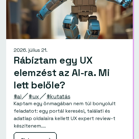
2026. július 21.
Rábíztam egy UX
elemzést az AI-ra. Mi
lett belőle?
#ai
#ux
#kutatás
Kaptam egy önmagában nem túl bonyolult
feladatot: egy portál keresési, találati és
adatlap oldalaira kellett UX expert review-t
készítenem.…