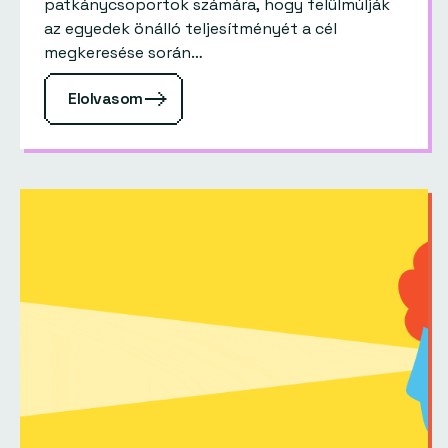
patkánycsoportok számára, hogy felülmúlják
az egyedek önálló teljesítményét a cél
megkeresése során…
Elolvasom