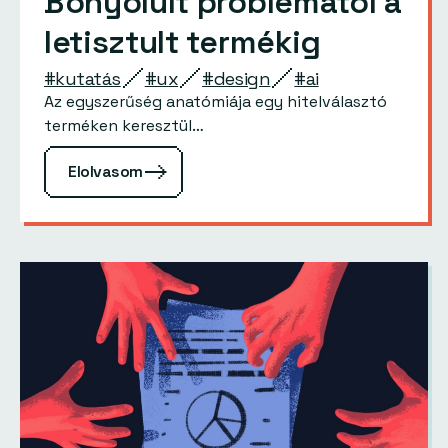
Bonyolult problémától a
letisztult termékig
#kutatás
#ux
#design
#ai
Az egyszerűség anatómiája egy hitelválasztó
terméken keresztül…
Elolvasom