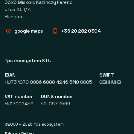
3525 Miskolc Kazinczy Ferenc
utca 10. 1/7.
Hungary
google maps
+36 20 282 0304
fps ecosystem Kft.
IBAN
SWIFT
HU73 1070 0086 6888 4246 5110 0005
CIBHHUHB
VAT number
DUNS number
HU13002459
52-067-1566
©2000 – 2026 fps ecosystem
Privacy Policy