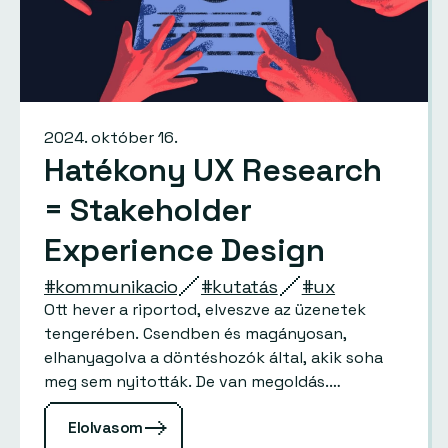
2024. október 16.
Hatékony UX Research
= Stakeholder
Experience Design
#kommunikacio
#kutatás
#ux
Ott hever a riportod, elveszve az üzenetek
tengerében. Csendben és magányosan,
elhanyagolva a döntéshozók által, akik soha
meg sem nyitották. De van megoldás.…
Elolvasom