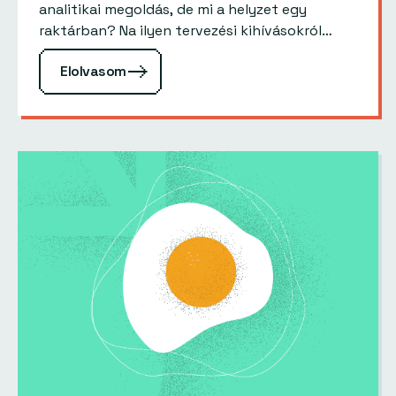
analitikai megoldás, de mi a helyzet egy
raktárban? Na ilyen tervezési kihívásokról
olvashatsz a Rossmann egyik projektjén
Elolvasom
keresztül. Előzmények…