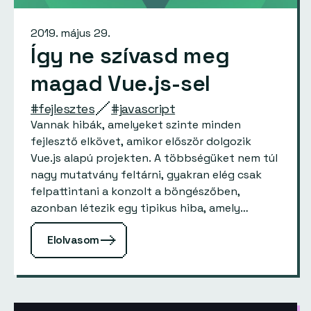
2019. május 29.
Így ne szívasd meg
magad Vue.js-sel
#fejlesztes
#javascript
Vannak hibák, amelyeket szinte minden
fejlesztő elkövet, amikor először dolgozik
Vue.js alapú projekten. A többségüket nem túl
nagy mutatvány feltárni, gyakran elég csak
felpattintani a konzolt a böngészőben,
azonban létezik egy tipikus hiba, amely
meglehetősen gonosz természeténél fogva
Elolvasom
jelentős károkat tud okozni az…