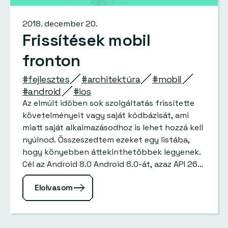
2018. december 20.
Frissítések mobil
fronton
#fejlesztes
#architektúra
#mobil
#android
#ios
Az elmúlt időben sok szolgáltatás frissítette
követelményeit vagy saját kódbázisát, ami
miatt saját alkalmazásodhoz is lehet hozzá kell
nyúlnod. Összeszedtem ezeket egy listába,
hogy könyebben áttekinthetőbbek legyenek.
Cél az Android 8.0 Android 8.0-át, azaz API 26-
ot kell megcéloznia az új…
Elolvasom