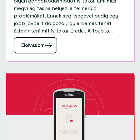
olyan gondolkodásmódot is takar, ami más
megvilágításba helyezi a felmerülő
problémákat. Ennek segítségével pedig egy
jobb jövőért dolgozol, így érdemes tehát
áttekinteni mit is takar. Eredet A Toyota
autógyártása nem volt jó helyzetben az 1940-
Elolvasom
es és…