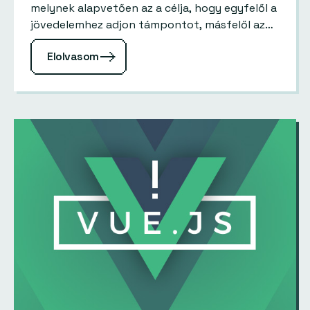
melynek alapvetően az a célja, hogy egyfelől a
jövedelemhez adjon támpontot, másfelől az
egyén a saját tudásszintjét meg tudja
Elolvasom
határozni, és persze mindezeken…