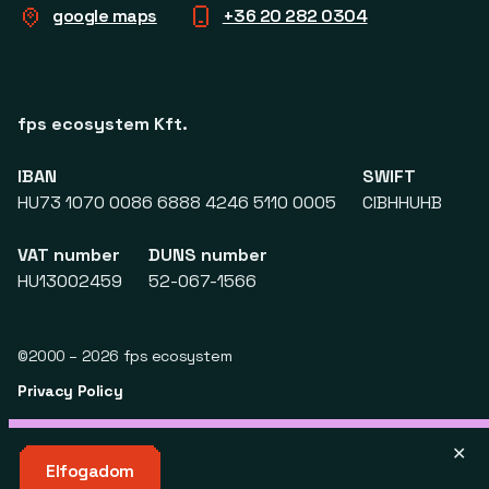
google maps
+36 20 282 0304
fps ecosystem Kft.
IBAN
SWIFT
HU73 1070 0086 6888 4246 5110 0005
CIBHHUHB
VAT number
DUNS number
HU13002459
52-067-1566
©2000 – 2026 fps ecosystem
Privacy Policy
✕
Elfogadom