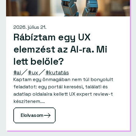
2026. július 21.
Rábíztam egy UX
elemzést az AI-ra. Mi
lett belőle?
#ai
#ux
#kutatás
Kaptam egy önmagában nem túl bonyolult
feladatot: egy portál keresési, találati és
adatlap oldalaira kellett UX expert review-t
készítenem.…
Elolvasom