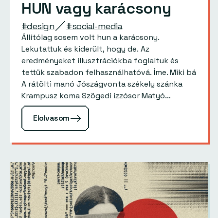
HUN vagy karácsony
#design
#social-media
Állítólag sosem volt hun a karácsony.
Lekutattuk és kiderült, hogy de. Az
eredményeket illusztrációkba foglaltuk és
tettük szabadon felhasználhatóvá. Íme. Miki bá
A rátölti manó Jószágvonta székely szánka
Krampusz koma Szögedi izzósor Matyó
díszgömböc Kocsonyagömb Töltsd le a clipart
Elolvasom
csomagot vektorosan és használd szabadon!…