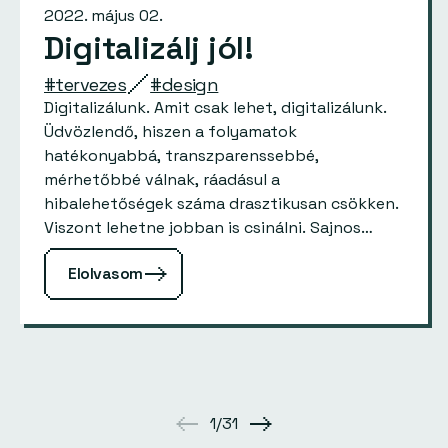
2022. május 02.
Digitalizálj jól!
#tervezes
#design
Digitalizálunk. Amit csak lehet, digitalizálunk.
Üdvözlendő, hiszen a folyamatok
hatékonyabbá, transzparenssebbé,
mérhetőbbé válnak, ráadásul a
hibalehetőségek száma drasztikusan csökken.
Viszont lehetne jobban is csinálni. Sajnos
kifejezetten sokszor találkozom azzal, hogy
Elolvasom
valahogy a digitalizáció során kifelejtődik az
ember, az emberi tényező. Mesélek egy sztorit,
ami…
1/31