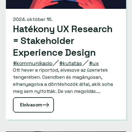
2024. október 16.
Hatékony UX Research
= Stakeholder
Experience Design
#kommunikacio
#kutatás
#ux
Ott hever a riportod, elveszve az üzenetek
tengerében. Csendben és magányosan,
elhanyagolva a döntéshozók által, akik soha
meg sem nyitották. De van megoldás.…
Elolvasom