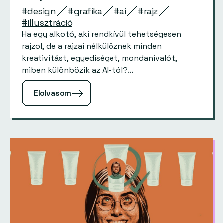
#design
#grafika
#ai
#rajz
#illusztráció
Ha egy alkotó, aki rendkívül tehetségesen
rajzol, de a rajzai nélkülöznek minden
kreativitást, egyediséget, mondanivalót,
miben különbözik az AI-tól?…
Elolvasom