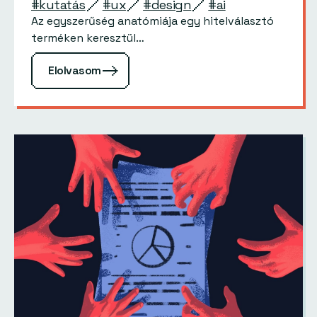
#kutatás
#ux
#design
#ai
Az egyszerűség anatómiája egy hitelválasztó
terméken keresztül…
Elolvasom