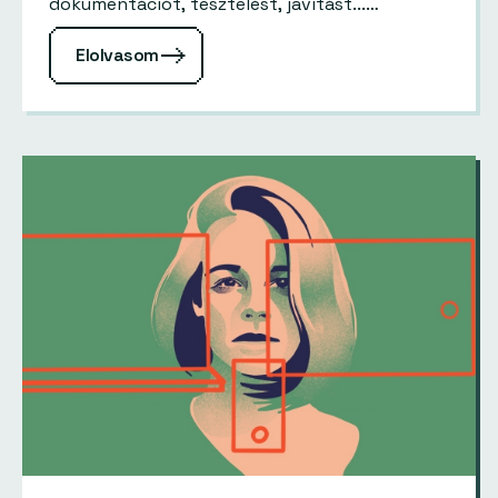
dokumentációt, tesztelést, javítást...…
Elolvasom