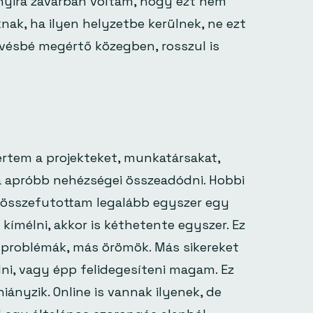
nnyira zavarban voltam, hogy ezt nem
ak, ha ilyen helyzetbe kerülnek, ne ezt
vésbé megértő közegben, rosszul is
rtem a projekteket, munkatársakat,
a apróbb nehézségei összeadódni. Hobbi
e-összefutottam legalább egyszer egy
ímélni, akkor is kéthetente egyszer. Ez
 problémák, más örömök. Más sikereket
lni, vagy épp felidegesíteni magam. Ez
hiányzik. Online is vannak ilyenek, de