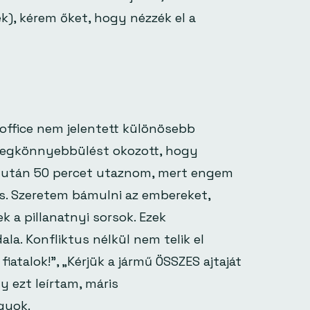
k), kérem őket, hogy nézzék el a
office nem jelentett különösebb
megkönnyebbülést okozott, hogy
élután 50 percet utaznom, mert engem
s. Szeretem bámulni az embereket,
ek a pillanatnyi sorsok. Ezek
la. Konfliktus nélkül nem telik el
 fiatalok!”, „Kérjük a jármű ÖSSZES ajtaját
y ezt leírtam, máris
gyok.