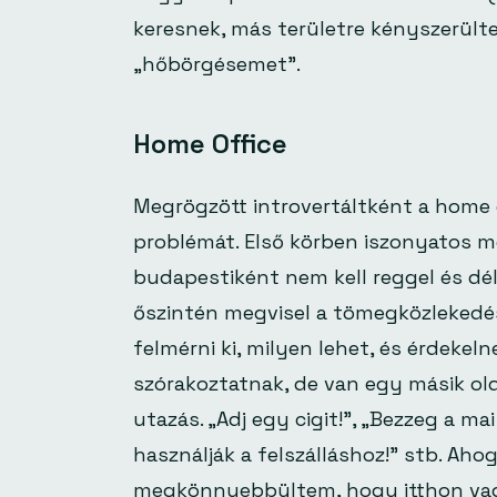
keresnek, más területre kényszerülte
„hőbörgésemet”.
Home Office
Megrögzött introvertáltként a home 
problémát. Első körben iszonyatos 
budapestiként nem kell reggel és d
őszintén megvisel a tömegközlekedé
felmérni ki, milyen lehet, és érdekeln
szórakoztatnak, de van egy másik olda
utazás. „Adj egy cigit!”, „Bezzeg a mai
használják a felszálláshoz!” stb. Ahog
megkönnyebbültem, hogy itthon va