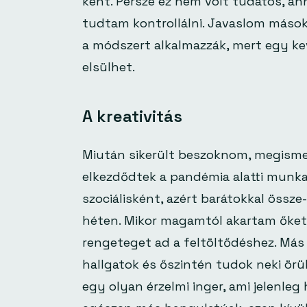
ként. Persze ez nem volt tudatos, a
tudtam kontrollálni. Javaslom másokn
a módszert alkalmazzák, mert egy ke
elsülhet.
A kreativitás
Miután sikerült beszoknom, megisme
elkezdődtek a pandémia alatti munk
szociálisként, azért barátokkal össz
héten. Mikor magamtól akartam őket k
rengeteget ad a feltöltődéshez. Más
hallgatok és őszintén tudok neki örü
egy olyan érzelmi inger, ami jelenleg 