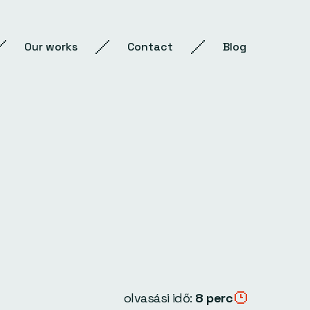
Our works
Contact
Blog
olvasási idő:
8 perc