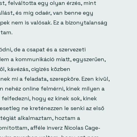
st, felváltotta egy olyan érzés, mint
állást, és míg odaér, van benne egy
pek nem is valósak. Ez a bizonytalanság
dtam.
ni, de a csapat és a szervezeti
 Nem a kommunikáció miatt, egyszerűen,
l, kávézás, cigizés közben
ek mi a feladata, szerepköre. Ezen kívül,
 nehéz online felmérni, kinek milyen a
felfedezni, hogy ez kinek sok, kinek
setleg ne kreténezzen le senki az első
ratégiát alkalmaztam, hoztam a
ítottam, afféle inverz Nicolas Cage-