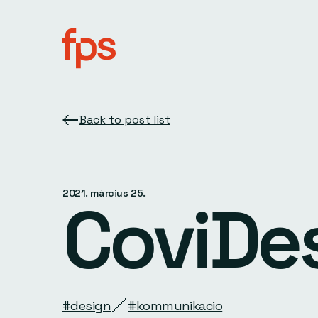
Back to post list
2021. március 25.
CoviDe
#design
#kommunikacio