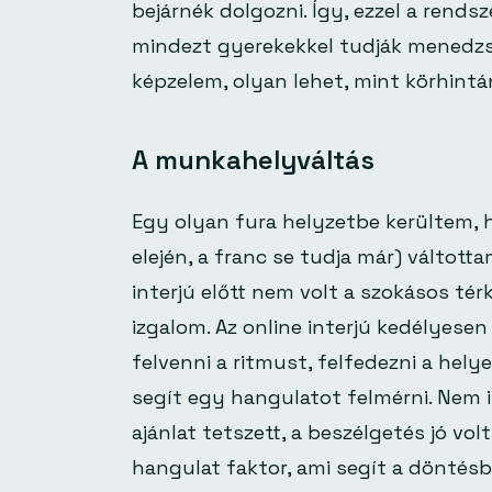
bejárnék dolgozni. Így, ezzel a rendsz
mindezt gyerekekkel tudják menedzse
képzelem, olyan lehet, mint körhintán
A munkahelyváltás
Egy olyan fura helyzetbe kerültem, 
elején, a franc se tudja már) váltott
interjú előtt nem volt a szokásos tér
izgalom. Az online interjú kedélyese
felvenni a ritmust, felfedezni a helye
segít egy hangulatot felmérni. Nem 
ajánlat tetszett, a beszélgetés jó vol
hangulat faktor, ami segít a döntésb