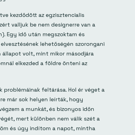
tve kezdődött az egzisztencialis
zért valljuk be nem designerre van a
n). Egy idő után megszoktam és
lvesztésének lehetőségén szorongani
n állapot volt, mint mikor másodjára
omnál elkezded a földre önteni az
 problémáinak feltárása. Hol ér véget a
re már sok helyen leírták, hogy
en végzem a munkát, és bizonyos időn
végét, mert különben nem válik szét a
zöm és úgy indítom a napot, mintha