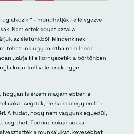
foglalkozik!” – mondhatják fellélegezve
ssák. Nem értek egyet azzal a
árjuk az életünkből. Mindenkinek
nem tehetünk úgy mintha nem lenne.
ndani, zárja ki a környezetét a börtönben
glalkozni kell vele, csak ugye
, hogyan is érzem magam ebben a
el sokat segítek, de ha már egy ember
géri. A tudat, hogy nem vagyunk egyedül,
at segíthet. Tudom, sokan sokkal
lvesztették a munkájukat, kevesebbet