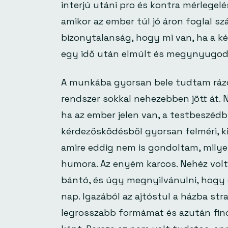
interjú utáni pro és kontra mérlegelé
amikor az ember túl jó áron foglal sz
bizonytalanság, hogy mi van, ha a ké
egy idő után elmúlt és megynyugo
A munkába gyorsan bele tudtam rázód
rendszer sokkal nehezebben jött át.
ha az ember jelen van, a testbeszédbő
kérdezősködésből gyorsan felméri, kin
amire eddig nem is gondoltam, milyen
humora. Az enyém karcos. Nehéz volt 
bántó, és úgy megnyilvánulni, hogy e
nap. Igazából az ajtóstul a házba st
legrosszabb formámat és azután finom