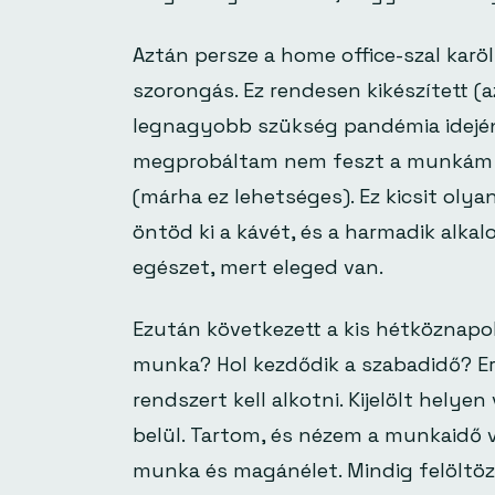
Aztán persze a home office-szal karöl
szorongás. Ez rendesen kikészített (a
legnagyobb szükség pandémia idejé
megprobáltam nem feszt a munkám e
(márha ez lehetséges). Ez kicsit olya
öntöd ki a kávét, és a harmadik alkal
egészet, mert eleged van.
Ezután következett a kis hétköznapok
munka? Hol kezdődik a szabadidő? Er
rendszert kell alkotni. Kijelölt hely
belül. Tartom, és nézem a munkaidő 
munka és magánélet. Mindig felöltö