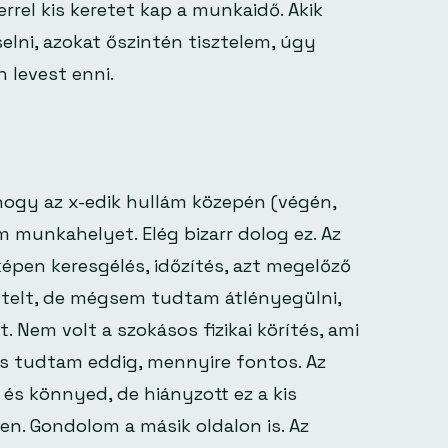
errel kis keretet kap a munkaidő. Akik
lni, azokat őszintén tisztelem, úgy
 levest enni.
hogy az x-edik hullám közepén (végén,
am munkahelyet. Elég bizarr dolog ez. Az
képen keresgélés, időzítés, azt megelőző
n telt, de mégsem tudtam átlényegülni,
t. Nem volt a szokásos fizikai körítés, ami
is tudtam eddig, mennyire fontos. Az
t és könnyed, de hiányzott ez a kis
en. Gondolom a másik oldalon is. Az