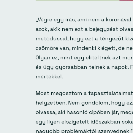
„Végre egy írás, ami nem a koronával 
azok, akik nem ezt a bejegyzést olva
metódussal, hogy ezt a tényezőt kiz
csömöre van, mindenki kiégett, de 
Olyan ez, mint egy elítéltnek azt mo
és úgy gyorsabban telnek a napok. Fo
mértékkel.
Most megosztom a tapasztalataimat
helyzetben. Nem gondolom, hogy ezz
olvassa, aki hasonló cipőben jár, me
egy ilyen elszigetelt időszakban sok
nagyobb problémáktól szenvednek (e