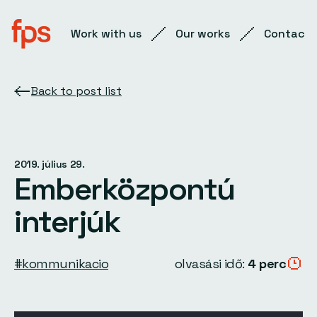
Work with us
Our works
Contact
Back to post list
2019. július 29.
Emberközpontú
interjúk
#kommunikacio
olvasási idő:
4 perc