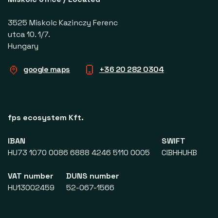
3525 Miskolc Kazinczy Ferenc
utca 10. 1/7.
Hungary
google maps
+36 20 282 0304
fps ecosystem Kft.
IBAN
SWIFT
HU73 1070 0086 6888 4246 5110 0005
CIBHHUHB
VAT number
DUNS number
HU13002459
52-067-1566