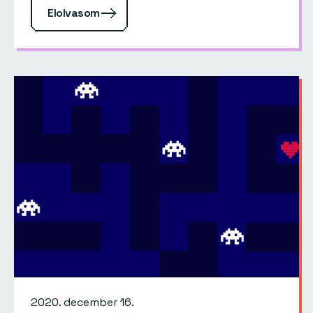
Elolvasom
lett volna, ha már a pályám elején tisztában
vagyok.…
2020. december 16.