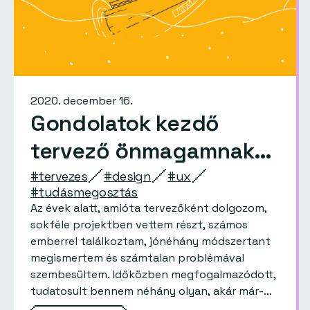
2020. december 16.
Gondolatok kezdő
tervező önmagamnak…
#tervezes
#design
#ux
#tudásmegosztás
Az évek alatt, amióta tervezőként dolgozom,
sokféle projektben vettem részt, számos
emberrel találkoztam, jónéhány módszertant
megismertem és számtalan problémával
szembesültem. Időközben megfogalmazódott,
tudatosult bennem néhány olyan, akár már-
már evidensnek tűnő dolog is, amelyekkel jó