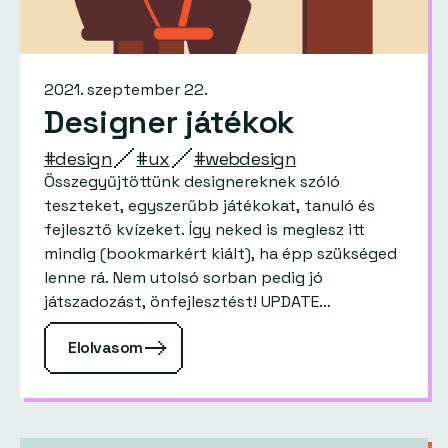
2021. szeptember 22.
Designer játékok
#design
#ux
#webdesign
Összegyűjtöttünk designereknek szóló
teszteket, egyszerűbb játékokat, tanuló és
fejlesztő kvízeket. Így neked is meglesz itt
mindig (bookmarkért kiált), ha épp szükséged
lenne rá. Nem utolsó sorban pedig jó
játszadozást, önfejlesztést! UPDATE
2022.12.20. – immáron 24 design játék gyűlt
Elolvasom
össze. 1. Color Game Találd…