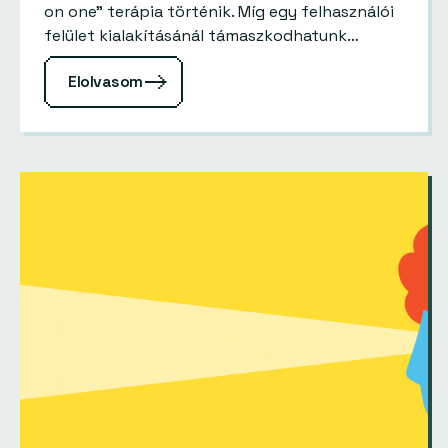
on one” terápia történik. Míg egy felhasználói
felület kialakításánál támaszkodhatunk
célcsoportokra, kutatásokra, tesztekre, addig
Elolvasom
a grafikai tervezés mögött nem áll…