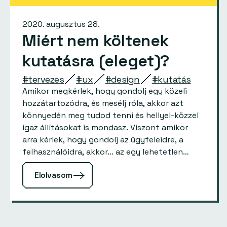
2020. augusztus 28.
Miért nem költenek
kutatásra (eleget)?
#tervezes
#ux
#design
#kutatás
Amikor megkérlek, hogy gondolj egy közeli
hozzátartozódra, és mesélj róla, akkor azt
könnyedén meg tudod tenni és hellyel-közzel
igaz állításokat is mondasz. Viszont amikor
arra kérlek, hogy gondolj az ügyfeleidre, a
felhasználóidra, akkor… az egy lehetetlen
vállalkozás. Egyszerűen képtelenség több
Elolvasom
száz, ezer, vagy…