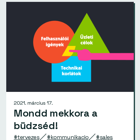
2021. március 17.
Mondd mekkora a
büdzséd!
#tervezes
#kommunikacio
#sales