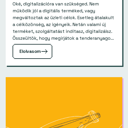
Oké, digitalizációra van szükséged. Nem
működik jól a digitális terméked, vagy
megváltoztak az üzleti célok. Esetleg átalakult
a célközönség, az igényeik. Netán valami új
terméket, szolgáltatást indítasz, digitalizálsz.
Összeültök, hogy megírjátok a tenderanyagot.
Ha házon belül nincs szakértőtök, akkor a
Elolvasom
tender kiíráshoz érdemes bevonni…