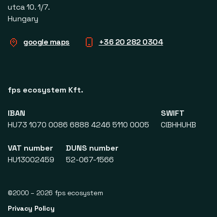
utca 10. 1/7.
Hungary
google maps
+36 20 282 0304
fps ecosystem Kft.
IBAN
SWIFT
HU73 1070 0086 6888 4246 5110 0005
CIBHHUHB
VAT number
DUNS number
HU13002459
52-067-1566
©2000 – 2026 fps ecosystem
Privacy Policy