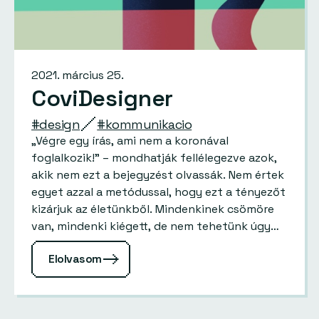
2021. március 25.
CoviDesigner
#design
#kommunikacio
„Végre egy írás, ami nem a koronával
foglalkozik!” – mondhatják fellélegezve azok,
akik nem ezt a bejegyzést olvassák. Nem értek
egyet azzal a metódussal, hogy ezt a tényezőt
kizárjuk az életünkből. Mindenkinek csömöre
van, mindenki kiégett, de nem tehetünk úgy
mintha nem lenne. Olyan ez,…
Elolvasom