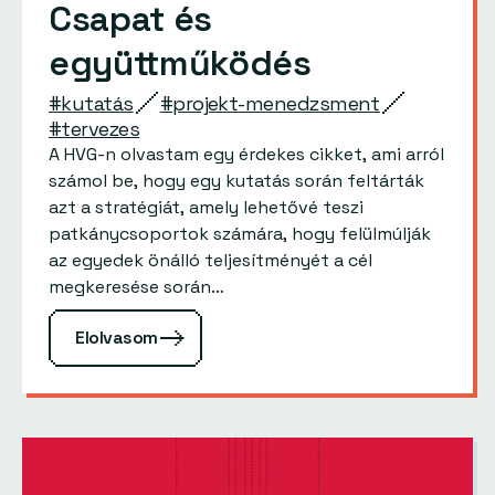
Csapat és
együttműködés
#kutatás
#projekt-menedzsment
#tervezes
A HVG-n olvastam egy érdekes cikket, ami arról
számol be, hogy egy kutatás során feltárták
azt a stratégiát, amely lehetővé teszi
patkánycsoportok számára, hogy felülmúlják
az egyedek önálló teljesítményét a cél
megkeresése során…
Elolvasom