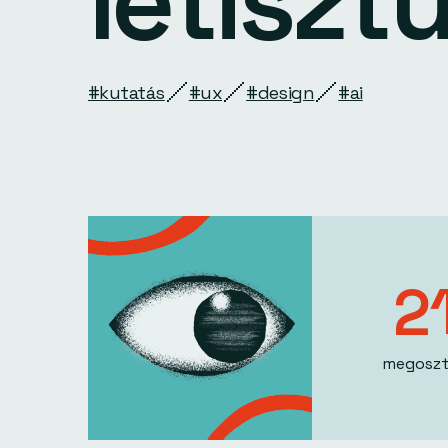
letiszt
#kutatás
#ux
#design
#ai
2
megoszt