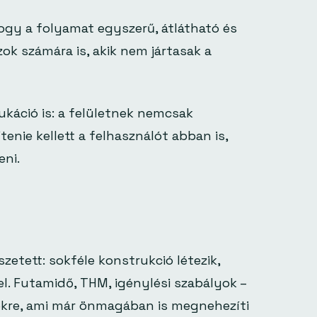
ogy a folyamat egyszerű, átlátható és
 számára is, akik nem jártasak a
káció is: a felületnek nemcsak
tenie kellett a felhasználót abban is,
ni.
zetett: sokféle konstrukció létezik,
el. Futamidő, THM, igénylési szabályok –
ékre, ami már önmagában is megnehezíti