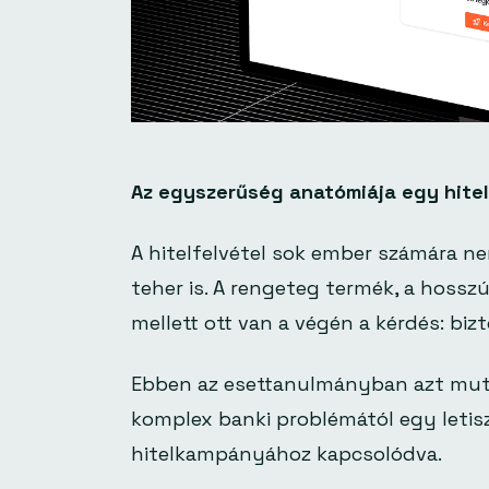
Az egyszerűség anatómiája egy hitel
A hitelfelvétel sok ember számára n
teher is. A rengeteg termék, a hossz
mellett ott van a végén a kérdés: bi
Ebben az esettanulmányban azt muta
komplex banki problémától egy letiszt
hitelkampányához kapcsolódva.