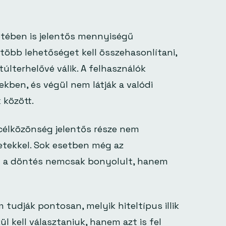
etében is jelentős mennyiségű
 több lehetőséget kell összehasonlítani,
lterhelővé válik. A felhasználók
ekben, és végül nem látják a valódi
 között.
 célközönség jelentős része nem
etekkel. Sok esetben még az
y a döntés nemcsak bonyolult, hanem
tudják pontosan, melyik hiteltípus illik
l kell választaniuk, hanem azt is fel