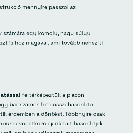
strukció mennyire passzol az
kak számára egy komoly, nagy súlyú
zt is hoz magával, ami tovább nehezíti
tatással
feltérképeztük a piacon
hogy bár számos hitelösszehasonlító
gítik érdemben a döntést. Többnyire csak
ípusra vonatkozó ajánlatait hasonlítják
y milyen hitelt válasszak magamnak.