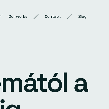
Our works
Contact
Blog
émától a