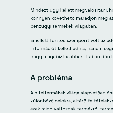
Mindezt úgy kellett megvalósítani, h
könnyen követhető maradjon még azok
pénzügyi termékek világában.
Emellett fontos szempont volt az edu
információt kellett adnia, hanem segí
hogy magabiztosabban tudjon dönte
A probléma
A hiteltermékek világa alapvetően öss
különböző célokra, eltérő feltételekk
ezek mind változnak termékről term