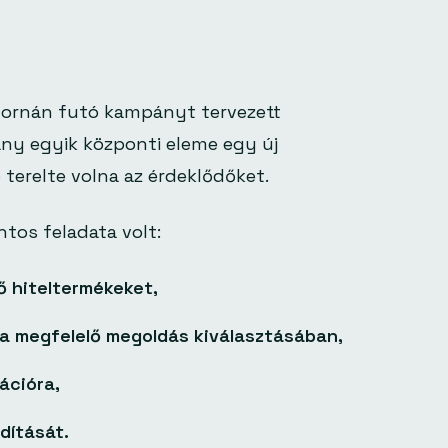
tornán futó kampányt tervezett
ny egyik központi eleme egy új
terelte volna az érdeklődőket.
tos feladata volt:
ő hiteltermékeket,
ra megfelelő megoldás kiválasztásában,
ációra,
dítását.