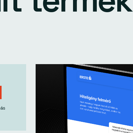
ult termék
1
ás