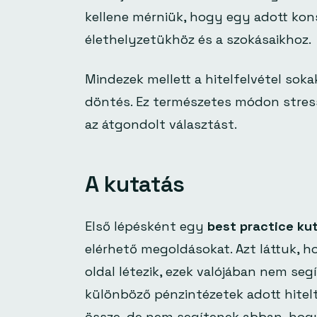
kellene mérniük, hogy egy adott kon
élethelyzetükhöz és a szokásaikhoz.
Mindezek mellett a hitelfelvétel so
döntés. Ez természetes módon stress
az átgondolt választást.
A kutatás
Első lépésként egy
best practice ku
elérhető megoldásokat. Azt láttuk, 
oldal létezik, ezek valójában nem se
különböző pénzintézetek adott hitelt
össze, de nem segítenek abban, hog