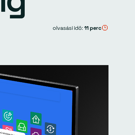
ig
olvasási idő:
11 perc