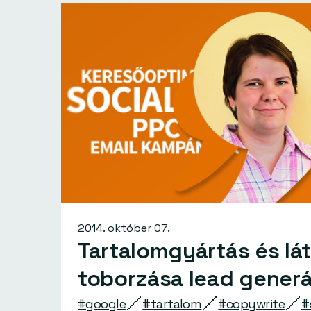
2014. október 07.
Tartalomgyártás és lá
toborzása lead gener
#google
#tartalom
#copywrite
#