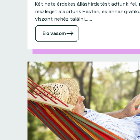
Két hete érdekes álláshirdetést adtunk fel
részleget alapítunk Pesten, és ehhez grafi
viszont nehéz találni……
Elolvasom