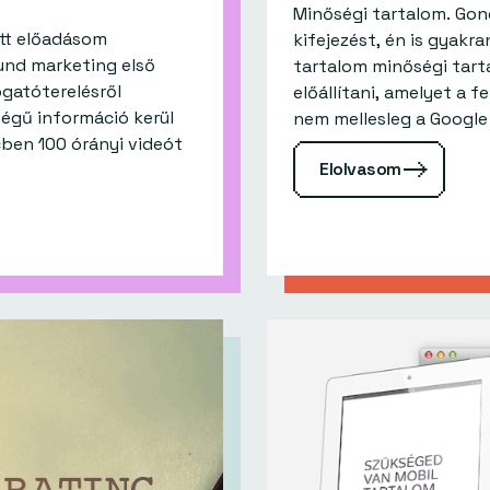
Minőségi tartalom. Gon
ott előadásom
kifejezést, én is gyakr
ound marketing első
tartalom minőségi tart
togatóterelésről
előállítani, amelyet a f
cben 100 órányi videót
Elolvasom