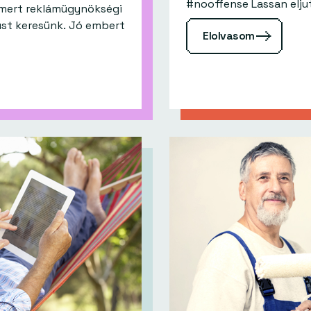
#nooffense Lassa
, mert reklámügynökségi
kust keresünk. Jó embert
Elolvasom