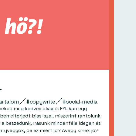
r
artalom
#copywrite
#social-media
neked meg kedves olvasó: FYI. Van egy
en elterjedt bias-szal, miszerint rantolunk
n a beszédünk, írásunk mindenféle idegen és
orryvagyok, de ez miért jó? Avagy kinek jó?