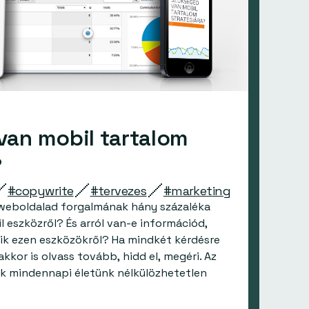
an mobil tartalom
?
#copywrite
#tervezes
#marketing
 weboldalad forgalmának hány százaléka
l eszközről? És arról van-e információd,
ik ezen eszközökről? Ha mindkét kérdésre
kkor is olvass tovább, hidd el, megéri. Az
k mindennapi életünk nélkülözhetetlen