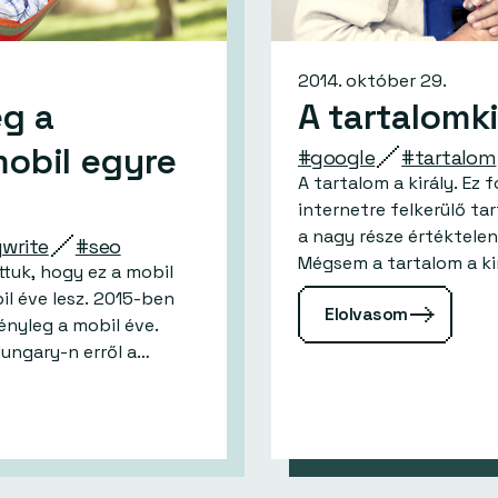
2014. október 29.
eg a
A tartalomk
mobil egyre
#google
#tartalom
A tartalom a király. Ez f
internetre felkerülő ta
a nagy része értéktelen
write
#seo
tuk, hogy ez a mobil
il éve lesz. 2015-ben
Elolvasom
ényleg a mobil éve.
dei Internet Hungary-n erről a…