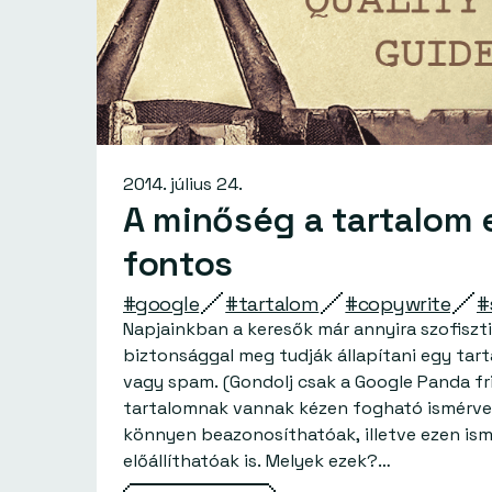
2014. július 24.
A minőség a tartalom 
fontos
#google
#tartalom
#copywrite
#
Napjainkban a keresők már annyira szofiszt
biztonsággal meg tudják állapítani egy tar
vagy spam. (Gondolj csak a Google Panda fri
tartalomnak vannak kézen fogható ismérvei
könnyen beazonosíthatóak, illetve ezen ism
előállíthatóak is. Melyek ezek?…