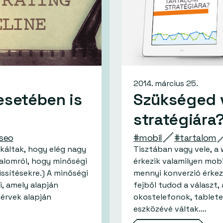
2014. március 25.
esetében is
Szükséged v
stratégiára
seo
#mobil
#tartalom
ikáltak, hogy elég nagy
Tisztában vagy vele, a
talomról, hogy minőségi
érkezik valamilyen mobi
ssítésekre.) A minőségi
mennyi konverzió érkez
, amely alapján
fejből tudod a választ, a
érvek alapján
okostelefonok, tablete
eszközévé váltak.…