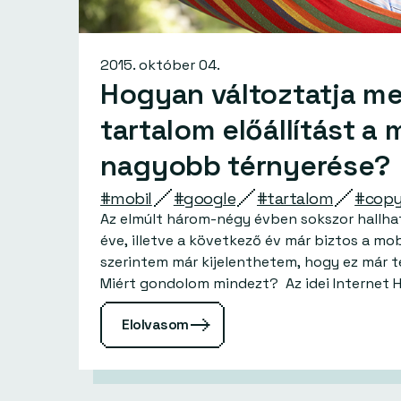
2015. október 04.
Hogyan változtatja m
tartalom előállítást a 
nagyobb térnyerése?
#mobil
#google
#tartalom
#copy
Az elmúlt három-négy évben sokszor hallhat
éve, illetve a következő év már biztos a mob
szerintem már kijelenthetem, hogy ez már t
Miért gondolom mindezt? Az i
Elolvasom