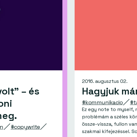
2016. augusztus 02.
volt” – és
Hagyjuk má
oni
#kommunikacio
#t
Ez egy note to myself, 
meg.
problémám a széles körb
össze-vissza, fullon va
gn
#copywrite
szakmai kifejezéssel. S