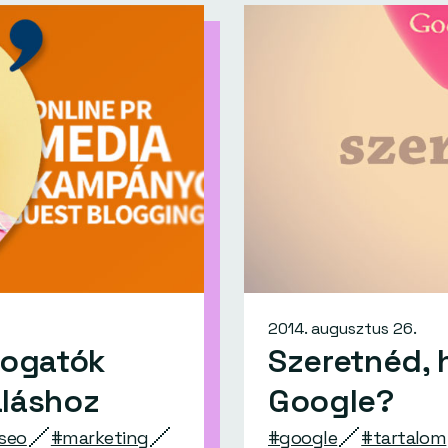
2014. augusztus 26.
togatók
Szeretnéd, 
áláshoz
Google?
seo
#marketing
#google
#tartalom