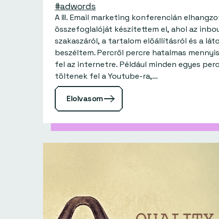
#adwords
A III. Email marketing konferencián elhangz
összefoglalóját készítettem el, ahol az inb
szakaszáról, a tartalom előállításról és a lá
beszéltem. Percről percre hatalmas mennyiségű információ kerül
fel az internetre. Például minden egyes per
töltenek fel a Youtube-ra,…
Elolvasom