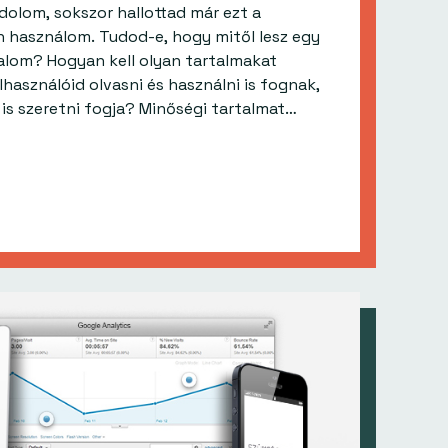
dolom, sokszor hallottad már ezt a
an használom. Tudod-e, hogy mitől lesz egy
alom? Hogyan kell olyan tartalmakat
elhasználóid olvasni és használni is fognak,
nem mellesleg a Google is szeretni fogja? Minőségi tartalmat…