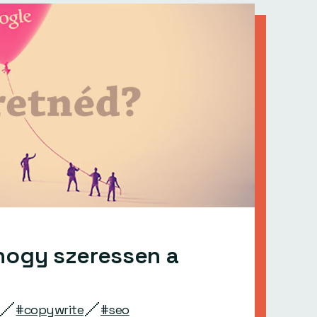
hogy szeressen a
#copywrite
#seo