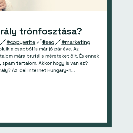
irály trónfosztása?
#copywrite
#seo
#marketing
olyik a csapból is már jó pár éve. Az
rtalom mára brutális méreteket ölt. És ennek
, spam tartalom. Akkor hogy is van ez?
Mégsem a tartalom a király? Az idei Internet Hungary-n…