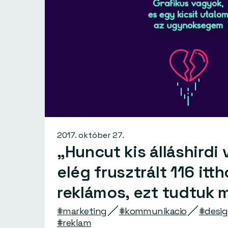
2017. október 27.
„Huncut kis álláshirdi 
elég frusztrált 116 itth
reklámos, ezt tudtuk 
#marketing
#kommunikacio
#desi
#reklam