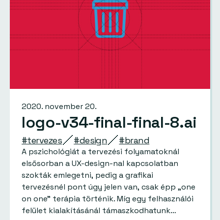
2020. november 20.
logo-v34-final-final-8.ai
#tervezes
#design
#brand
A pszichológiát a tervezési folyamatoknál
elsősorban a UX-design-nal kapcsolatban
szokták emlegetni, pedig a grafikai
tervezésnél pont úgy jelen van, csak épp „one
on one” terápia történik. Míg egy felhasználói
felület kialakításánál támaszkodhatunk