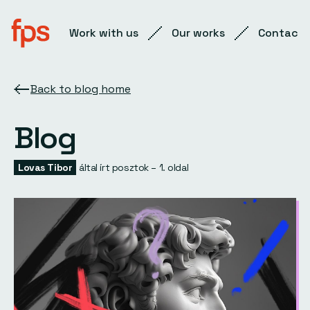
Work with us
Our works
Contact
Back to blog home
Blog
Lovas Tibor
által írt posztok – 1. oldal