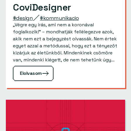
CoviDesigner
#design
#kommunikacio
„Végre egy írás, ami nem a koronával
foglalkozik!” – mondhatják fellélegezve azok,
akik nem ezt a bejegyzést olvassák. Nem értek
egyet azzal a metódussal, hogy ezt a tényezőt
kizárjuk az életünkből. Mindenkinek csömöre
van, mindenki kiégett, de nem tehetünk úgy
mintha nem lenne. Olyan ez,…
Elolvasom