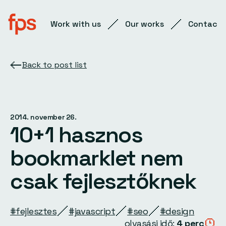
Work with us
Our works
Contact
Back to post list
2014. november 26.
10+1 hasznos
bookmarklet nem
csak fejlesztőknek
#fejlesztes
#javascript
#seo
#design
olvasási idő:
4 perc