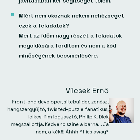
javításában kér segítséget tőlem.
Miért nem okoznak nekem nehézseget
ezek a feladatok?
Mert az időm nagy részét a feladatok
megoldására fordítom és nem a kód
minőségének becsmérlésére.
Vilcsek Ernő
Front-end developer, sitebuilder, zenész,
hangszergyűjtő, twisted-puzzle fanatikus,
lelkes filmfogyasztó, Philip K. Dick
megszállottja. Kedvenc színe a barna... Ja
nem, a kék!!! Áhhh *flies away*