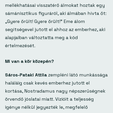
mellékhatásai visszatérő álmokat hoztak egy
sámánisztikus figuráról, aki álmában hívta őt:
„Gyere őrült! Gyere őrült!”
Eme álom
segítségevel jutott el ahhoz az emberhez, aki
alapjaiban változtatta meg a kód
értelmezését.
Mi van a kör közepén?
Sáros-Pataki Attila
zempléni látó munkássága
haláláig csak kevés emberhez jutott el
kortása, Nostradamus nagy népszerűségnek
örvendő jóslatai miatt. Vízióit a teljesség
igénye nélkül jegyezték le, megfelelő