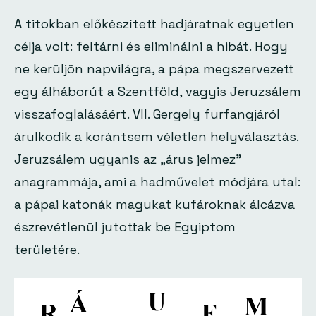
A titokban előkészített hadjáratnak egyetlen
célja volt: feltárni és eliminálni a hibát. Hogy
ne kerüljön napvilágra, a pápa megszervezett
egy álháborút a Szentföld, vagyis
Jeruzsálem
visszafoglalásáért. VII. Gergely furfangjáról
árulkodik a korántsem véletlen helyválasztás.
Jeruzsálem
ugyanis az
„árus jelmez”
anagrammája, ami a hadművelet módjára utal:
a pápai katonák magukat kufároknak álcázva
észrevétlenül jutottak be Egyiptom
területére.