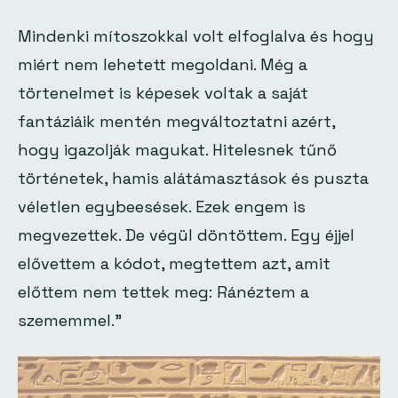
Mindenki mítoszokkal volt elfoglalva és hogy
miért nem lehetett megoldani. Még a
törtenelmet is képesek voltak a saját
fantáziáik mentén megváltoztatni azért,
hogy igazolják magukat. Hitelesnek tűnő
történetek, hamis alátámasztások és puszta
véletlen egybeesések. Ezek engem is
megvezettek. De végül döntöttem. Egy éjjel
elővettem a kódot, megtettem azt, amit
előttem nem tettek meg: Ránéztem a
szememmel.”