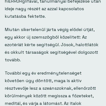
hiERRORglifával, tanulmányai befejezése után
ideje nagy részét az azzal kapcsolatos
kutatásba fektette.
Miután sikertelenül járta végig elődei útját,
egy akkor új szemszögből közelített: Az
ezotériát kérte segítségül. Jósok, halottlátók
és okkult társaságok segítségével dolgozott
tovább.
További egy év eredménytelenséget
követően úgy döntött, maga is aktív
résztvevője lesz a szeánszoknak, ellenőrzött
körülmények között megissza a főzeteket,
meditál, és várja a látomást. Az italok