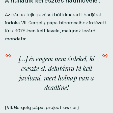
A nulladik keresztes hadművelet
Az írásos fejlegyzésekből kimaradt hadjárat
indoka VII. Gergely pápa bíborosaihoz intézett
Kr.u. 1075-ben kelt levele, melynek lezáró
mondata:
[…] és engem nem érdekel, ki
cseszte el, delutánra ki kell
javítani, mert holnap van a
deadline!
(VII. Gergely pápa, project-owner)