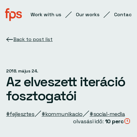
Work with us
Our works
Contact
Back to post list
2018. május 24.
Az elveszett iteráció
fosztogatói
#fejlesztes
#kommunikacio
#social-media
olvasási idő:
10 perc