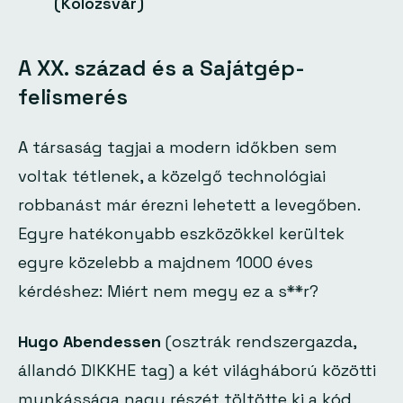
(Kolozsvár)
A XX. század és a
Sajátgép-
felismerés
A társaság tagjai a modern időkben sem
voltak tétlenek, a közelgő technológiai
robbanást már érezni lehetett a levegőben.
Egyre hatékonyabb eszközökkel kerültek
egyre közelebb a majdnem 1000 éves
kérdéshez:
Miért nem megy ez a s**r?
Hugo Abendessen
(osztrák rendszergazda,
állandó DIKKHE tag) a két világháború közötti
munkássága nagy részét töltötte ki a kód