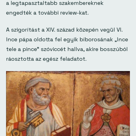
a legtapasztaltabb szakembereknek
engedték a további review-kat.
A szigorítást a XIV. század közepén vegül VI.
Ince pápa oldotta fel egyik bíborosának
„Ince
tele a pince”
szóviccét hallva, akire bosszúból
ráosztotta az egész feladatot.