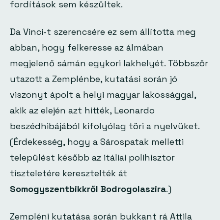
fordítások sem készültek.
Da Vinci-t szerencsére ez sem állította meg
abban, hogy felkeresse az álmában
megjelenő sámán egykori lakhelyét. Többször
utazott a Zemplénbe, kutatási során jó
viszonyt ápolt a helyi magyar lakossággal,
akik az elején azt hitték, Leonardo
beszédhibájából kifolyólag töri a nyelvüket.
(
Érdekesség, hogy a Sárospatak melletti
települést később az itáliai polihisztor
tiszteletére keresztelték át
Somogyszentbikkről
Bodrogolaszira
.
)
Zempléni kutatása során bukkant rá Attila