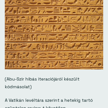
(Abu-Szir hibás iteraciójáról készült
kódmásolat)
A Vatikán levéltára szerint a hetekig tartó
szüntelen review-t követően