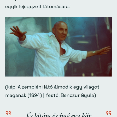
egyik lejegyzett látomására:
(kép: A zempléni látó álmodik egy világot
magának (1894) | festő: Benczúr Gyula)
És látám és ímé egy kör