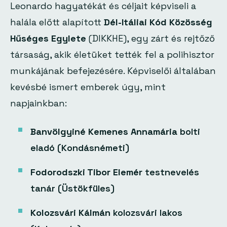
Leonardo hagyatékát és céljait képviseli a
halála előtt alapított
Dél-Itáliai Kód Közösség
Hűséges Egylete
(DIKKHE)
, egy zárt és rejtőző
társaság, akik életüket tették fel a polihisztor
munkájának befejezésére. Képviselői általában
kevésbé ismert emberek úgy, mint
napjainkban:
Banvölgyiné Kemenes Annamária
bolti
eladó
(Kondásnémeti)
Fodorodszki Tibor Elemér
testnevelés
tanár
(Üstökfüles)
Kolozsvári Kálmán
kolozsvári lakos