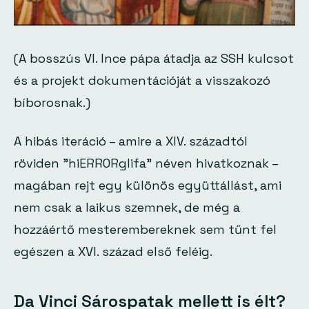
(A bosszús VI. Ince pápa átadja az SSH kulcsot
és a projekt dokumentációját a visszakozó
bíborosnak.)
A hibás iteráció – amire a XIV. századtól
röviden "
hiERRORglifa
" néven hivatkoznak –
magában rejt egy különös együttállást, ami
nem csak a laikus szemnek, de még a
hozzáértő mesterembereknek sem tűnt fel
egészen a XVI. század első feléig.
Da Vinci Sárospatak mellett is élt?