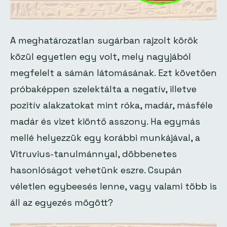
A meghatározatlan sugárban rajzolt körök
közül egyetlen egy volt, mely nagyjából
megfelelt a sámán látomásának. Ezt követően
próbaképpen szelektálta a negatív, illetve
pozitív alakzatokat mint róka, madár, másféle
madár és vizet kiöntő asszony. Ha egymás
mellé helyezzük egy korábbi munkájával, a
Vitruvius-tanulmánnyal
, döbbenetes
hasonlóságot vehetünk eszre. Csupán
véletlen egybeesés lenne, vagy valami több is
áll az egyezés mögött?