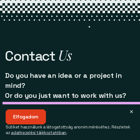
Us
Contact
Do you have an idea or a project in
mind?
Or do you just want to work with us?
sales@fps.hu
✕
Elfogadom
Sütiket használunk a látogatottság anonim méréséhez.
Részletek
az
adatkezelési tájékoztatóban
.
Linkedin
Facebook