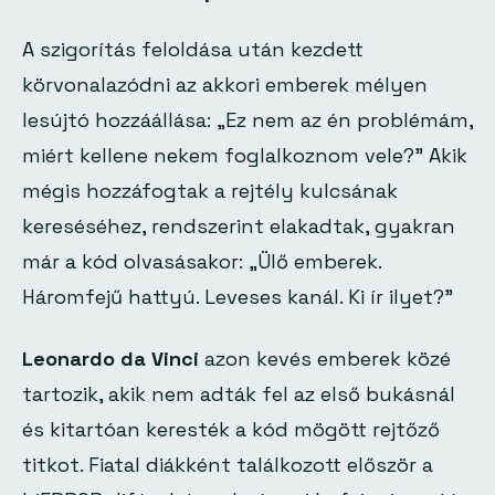
A szigorítás feloldása után kezdett
körvonalazódni az akkori emberek mélyen
lesújtó hozzáállása:
„Ez nem az én problémám,
miért kellene nekem foglalkoznom vele?”
Akik
mégis hozzáfogtak a rejtély kulcsának
kereséséhez, rendszerint elakadtak, gyakran
már a kód olvasásakor:
„Ülő emberek.
Háromfejű hattyú. Leveses kanál. Ki ír ilyet?”
Leonardo da Vinci
azon kevés emberek közé
tartozik, akik nem adták fel az első bukásnál
és kitartóan keresték a kód mögött rejtőző
titkot. Fiatal diákként találkozott először a