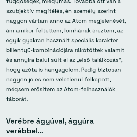
függőségek, miegymás. Továbbá ott van a
szubjektív megítélés, én személy szerint
nagyon vártam anno az Atom megjelenését,
ám amikor feltettem, lomhának éreztem, az
egyik gyakran használt speciális karakter
billentyű-kombinációjára rákötöttek valamit
és annyira balul sült el az „első találkozás”,
hogy azóta is hanyagolom. Pedig biztosan
nagyon jó és nem véletlenül felkapott,
mégsem erősítem az Atom-felhasználók
táborát.
Verébre ágyúval, ágyúra
verébbel…