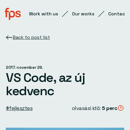
Work with us
Our works
Contact
Back to post list
2017. november 29.
VS Code, az új
kedvenc
#fejlesztes
olvasási idő:
5 perc