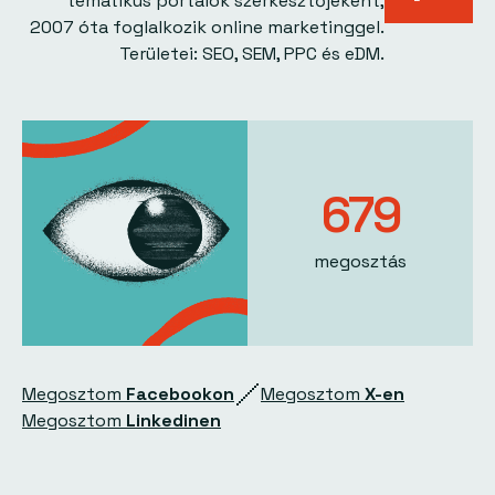
tematikus portálok szerkesztőjeként,
2007 óta foglalkozik online marketinggel.
Területei: SEO, SEM, PPC és eDM.
681
megosztás
Megosztom
Facebookon
Megosztom
X-en
Megosztom
Linkedinen