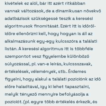
kivételek ez alól, bár itt azért ritkábban
vannak változások, de a dinamikusan növekvő
adatbázisok szükségessé teszik a keresési
algoritmusok finomítását. Ezért itt is időről-
időre ellenőrizni kell, hogy hogyan is áll az
alkalmazásunk egy-egy kulcsszóra a találati
listán. A keresési algoritmus itt is többféle
szempontot vesz figyelembe különböző
súlyozással, pl. van-e leírás, kulcssszavak,
értékelések, vélemények, stb.. Érdemes
figyelni, hogy alakul a találati pozíciónk az idő
előre haladtával, így ki lehet tapasztalni,
melyik tényező mennyire befolyásolja a
pozíciót. (pl. egyre több értékelés érkezik, és