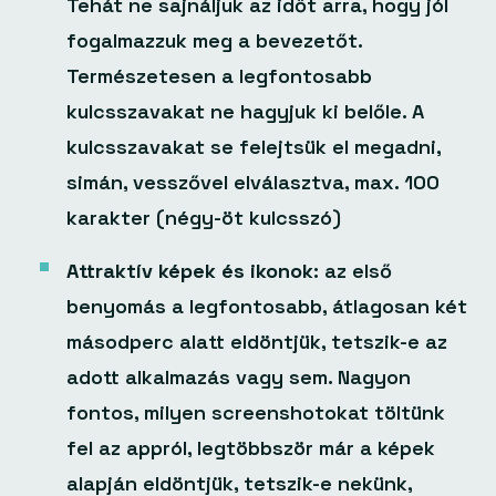
Tehát ne sajnáljuk az időt arra, hogy jól
fogalmazzuk meg a bevezetőt.
Természetesen a legfontosabb
kulcsszavakat ne hagyjuk ki belőle. A
kulcsszavakat se felejtsük el megadni,
simán, vesszővel elválasztva, max. 100
karakter (négy-öt kulcsszó)
Attraktív képek és ikonok:
az első
benyomás a legfontosabb, átlagosan két
másodperc alatt eldöntjük, tetszik-e az
adott alkalmazás vagy sem. Nagyon
fontos, milyen screenshotokat töltünk
fel az appról, legtöbbször már a képek
alapján eldöntjük, tetszik-e nekünk,