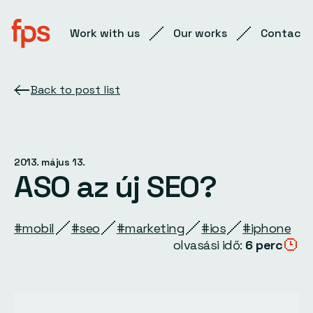
Work with us
Our works
Contact
Back to post list
2013. május 13.
ASO az új SEO?
#mobil
#seo
#marketing
#ios
#iphone
olvasási idő:
6 perc